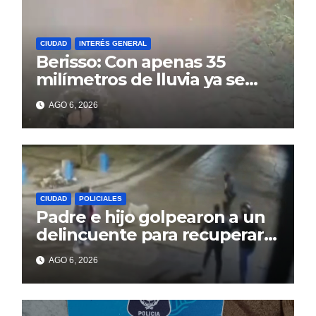
CIUDAD
INTERÉS GENERAL
Berisso: Con apenas 35
milímetros de lluvia ya se
sienten los problemas
AGO 6, 2026
CIUDAD
POLICIALES
Padre e hijo golpearon a un
delincuente para recuperar
un celular robado en Berisso
AGO 6, 2026