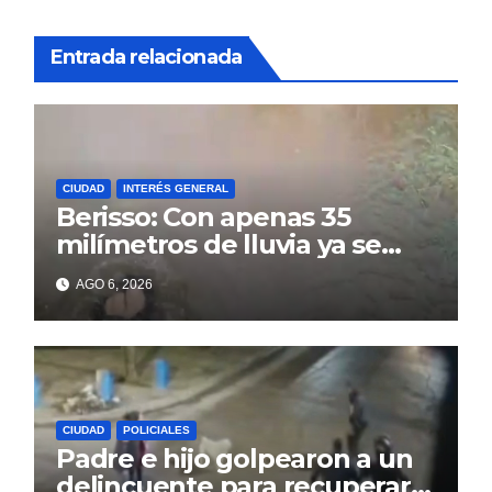
Entrada relacionada
CIUDAD
INTERÉS GENERAL
Berisso: Con apenas 35
milímetros de lluvia ya se
sienten los problemas
AGO 6, 2026
CIUDAD
POLICIALES
Padre e hijo golpearon a un
delincuente para recuperar