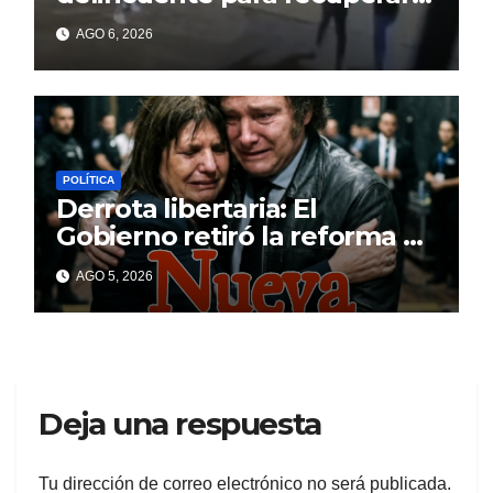
un celular robado en Berisso
AGO 6, 2026
POLÍTICA
Derrota libertaria: El
Gobierno retiró la reforma a
la Ley de Tierras en el
AGO 5, 2026
Senado
Deja una respuesta
Tu dirección de correo electrónico no será publicada.