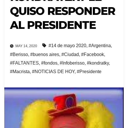
QUISO RESPONDER
AL PRESIDENTE
#14 de mayo 2020
,
#Argentina
,
MAY 14, 2020
#Berisso
,
#buenos aires
,
#Ciudad
,
#Facebook
,
#FALTANTES
,
#fondos
,
#Infoberisso
,
#kondratky
,
#Macrista
,
#NOTICIAS DE HOY
,
#Presidente