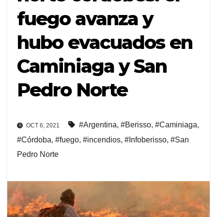
fuego avanza y
hubo evacuados en
Caminiaga y San
Pedro Norte
#Argentina
,
#Berisso
,
#Caminiaga
,
OCT 6, 2021
#Córdoba
,
#fuego
,
#incendios
,
#Infoberisso
,
#San
Pedro Norte