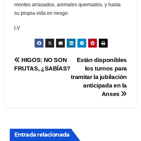
montes arrasados, animales quemados, y hasta
su propia vida en riesgo.
LV
Navegación
HIGOS: NO SON
Están disponibles
FRUTAS, ¿SABÍAS?
los turnos para
de
tramitar la jubilación
entradas
anticipada en la
Anses
Entrada relacionada