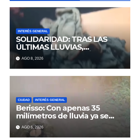
INTERÉS GENERAL
SOLIDARIDAD: TRAS LAS
ÚLTIMAS LLUVIAS,
ALEJANDRA PERDIÓ TODO Y
AGO 8, 2026
NECESITA DE LA AYUDA DE
TODOS
CIUDAD
INTERÉS GENERAL
Berisso: Con apenas 35
milímetros de lluvia ya se
sienten los problemas
AGO 6, 2026