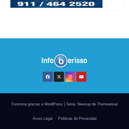
Funciona gracias a WordPress
|
Tema: Newsup de
Themeansar
Aviso Legal
Politicas de Privacidad