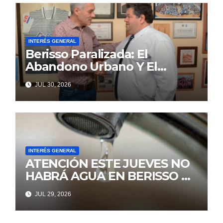
INTERÉS GENERAL
Berisso Paralizada: El
Abandono Urbano Y El
Despilfarro Político Repiten
JUL 30, 2026
Una Vieja Historia De
Ineficiencia
INTERÉS GENERAL
ATENCIÓN ESTE JUEVES NO
HABRÁ AGUA EN BERISSO NI
ENSENADA
JUL 29, 2026