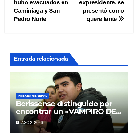
entradas
hubo evacuados en
expresidente, se
Caminiaga y San
presentó como
Pedro Norte
querellante
Entrada relacionada
INTERÉS GENERAL
Berissense distinguido por
encontrar un «VAMPIRO DE
MAR»
AGO 2, 2026