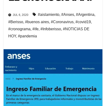
#aislamiento
,
#Anses
,
#Argentina
,
JUL 6, 2020
#Berisso
,
#buenos aires
,
#Coronavirus
,
#covid19
,
#cronograma
,
#ife
,
#Infoberisso
,
#NOTICIAS DE
HOY
,
#pandemia