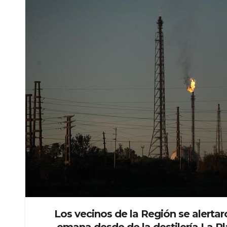
Los vecinos de la Región se alert
emana desde de la destilería La P