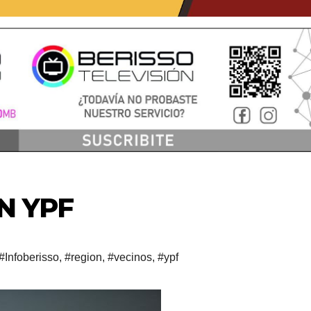
N YPF
#Infoberisso
,
#region
,
#vecinos
,
#ypf