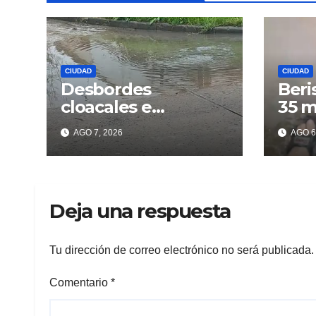
CIUDAD
CIUDAD
Desbordes
Beri
cloacales e
35 m
inmundicia en
lluv
AGO 7, 2026
AGO 6
Berisso: colapso de
los 
la red en la calle 14
Deja una respuesta
Tu dirección de correo electrónico no será publicada.
Comentario
*