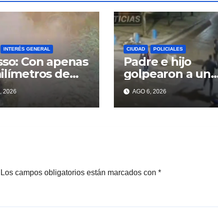
INTERÉS GENERAL
CIUDAD
POLICIALES
sso: Con apenas
Padre e hijo
ilímetros de
golpearon a un
ia ya se sienten
delincuente par
, 2026
AGO 6, 2026
problemas
recuperar un
celular robado 
Berisso
Los campos obligatorios están marcados con
*