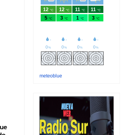
meteoblue
que
do