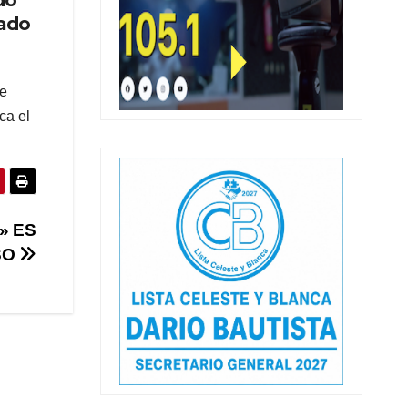
cado
se
ca el
» ES
SO