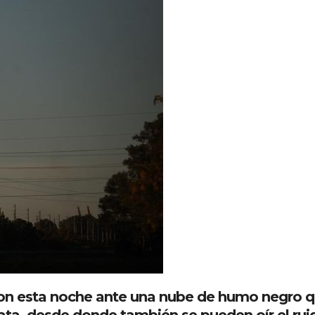
aron esta noche ante una nube de humo negro 
lata, desde donde también se pueden oír el rui