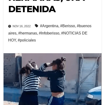
DETENIDA
#Argentina
,
#Berisso
,
#buenos
NOV 16, 2022
aires
,
#hermanas
,
#Infoberisso
,
#NOTICIAS DE
HOY
,
#policiales