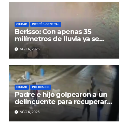
CIUDAD
INTERÉS GENERAL
Berisso: Con apenas 35
milímetros de lluvia ya se
sienten los problemas
AGO 6, 2026
CIUDAD
POLICIALES
Padre e hijo golpearon a un
delincuente para recuperar
un celular robado en Berisso
AGO 6, 2026