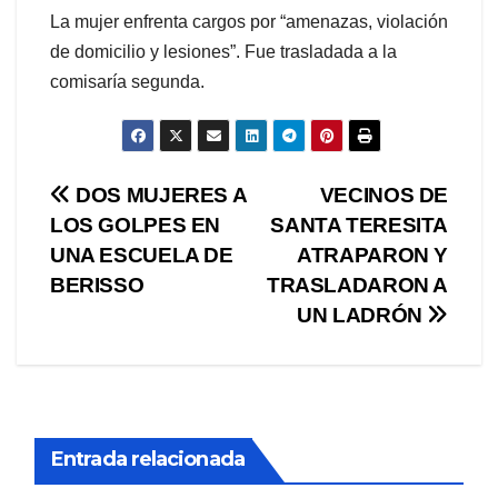
La mujer enfrenta cargos por “amenazas, violación
de domicilio y lesiones”. Fue trasladada a la
comisaría segunda.
Navegación
DOS MUJERES A
VECINOS DE
LOS GOLPES EN
SANTA TERESITA
de
UNA ESCUELA DE
ATRAPARON Y
entradas
BERISSO
TRASLADARON A
UN LADRÓN
Entrada relacionada