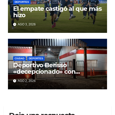
DEPORTES
El empate castigó al que más
hizo
AGO 3, 2026
CIUDAD
DEPORTES
Deportivo Berisso
«decepcionado» con
Cagliardi y sus promesas
AGO 2, 2026
incumplidas