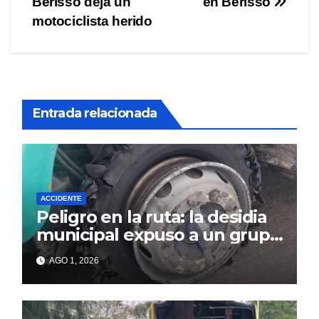
Berisso deja un
en Berisso
de
motociclista herido
entradas
Entrada relacionada
ACCIDENTE
Peligro en la ruta: la desidia
municipal expuso a un grupo
de berissenses
AGO 1, 2026