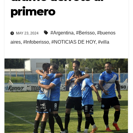
primero
#Argentina
,
#Berisso
,
#buenos
MAY 23, 2024
aires
,
#Infoberisso
,
#NOTICIAS DE HOY
,
#villa