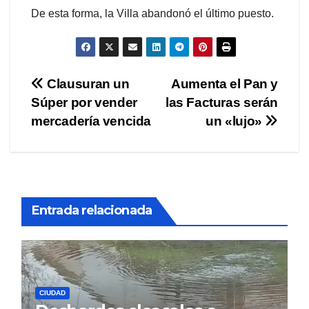
De esta forma, la Villa abandonó el último puesto.
Navegación
Clausuran un
Aumenta el Pan y
Súper por vender
las Facturas serán
de
mercadería vencida
un «lujo»
entradas
Entrada relacionada
CIUDAD