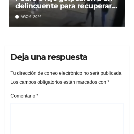
delincuente para recuperar
un celular robado en Berisso
AGO 6, 2026
Deja una respuesta
Tu dirección de correo electrónico no será publicada.
Los campos obligatorios están marcados con
*
Comentario
*