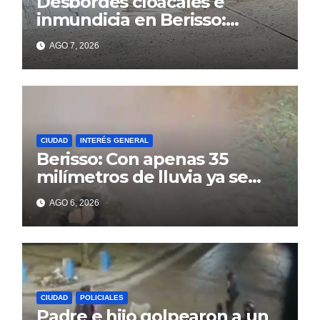
Desbordes cloacales e
inmundicia en Berisso:
colapso de la red en la calle
AGO 7, 2026
14
CIUDAD
INTERÉS GENERAL
Berisso: Con apenas 35
milímetros de lluvia ya se
sienten los problemas
AGO 6, 2026
CIUDAD
POLICIALES
Padre e hijo golpearon a un