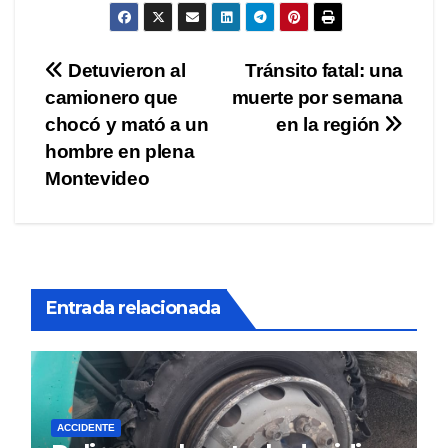
Navegación
Detuvieron al
Tránsito fatal: una
camionero que
muerte por semana
de
chocó y mató a un
en la región
entradas
hombre en plena
Montevideo
Entrada relacionada
ACCIDENTE