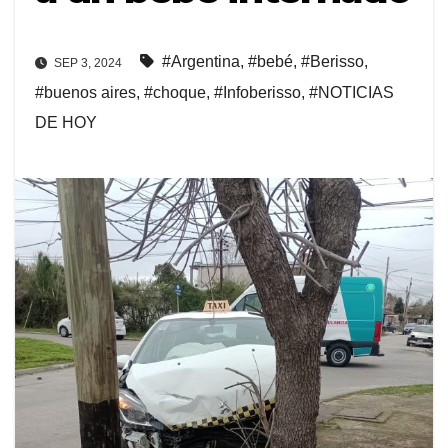
#Argentina
,
#bebé
,
#Berisso
,
SEP 3, 2024
#buenos aires
,
#choque
,
#Infoberisso
,
#NOTICIAS
DE HOY