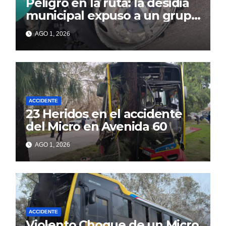
Peligro en la ruta: la desidia
municipal expuso a un grupo
de berissenses
AGO 1, 2026
ACCIDENTE
23 Heridos en el accidente
del Micro en Avenida 60
AGO 1, 2026
ACCIDENTE
Violento Choque de un Micro