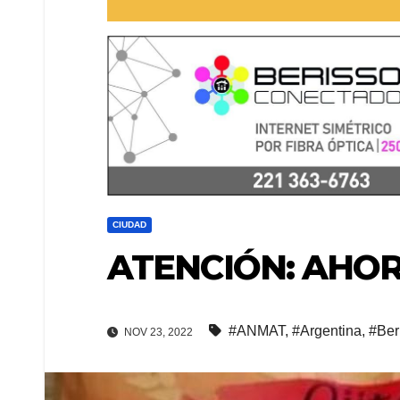
CIUDAD
ATENCIÓN: AHOR
#ANMAT
,
#Argentina
,
#Ber
NOV 23, 2022