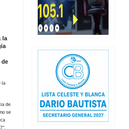
 la
gía
” de
 la
cia de
omo se
rca
7″.