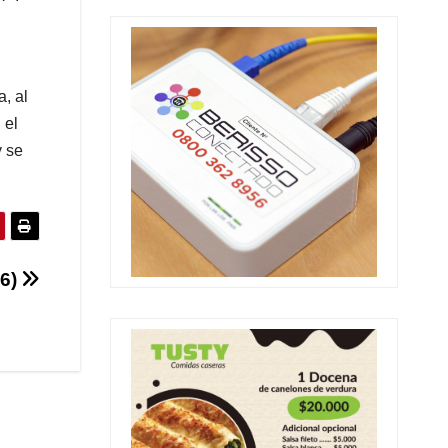
, al
 el
y se
6)