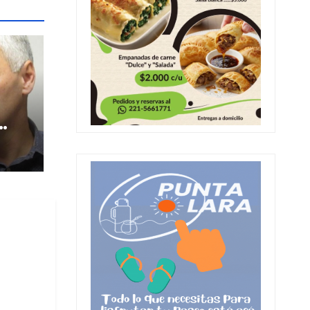
a
y el
ino