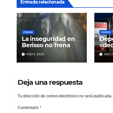
Entrada relacionada
CIUDAD
CIUDAD
La inseguridad en
Depo
Berisso no frena
«de
con 
AGO 4, 2026
AGO 2
pro
incu
Deja una respuesta
Tu dirección de correo electrónico no será publicada.
Comentario
*