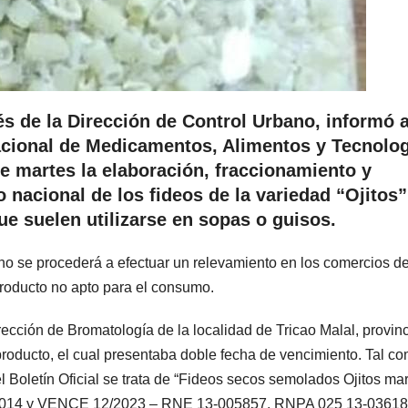
és de la Dirección de Control Urbano, informó a
acional de Medicamentos, Alimentos y Tecnolo
e martes la elaboración, fraccionamiento y
o nacional de los fideos de la variedad “Ojitos
ue suelen utilizarse en sopas o guisos.
ano se procederá a efectuar un relevamiento en los comercios de
 producto no apto para el consumo.
ección de Bromatología de la localidad de Tricao Malal, provin
roducto, el cual presentaba doble fecha de vencimiento. Tal c
l Boletín Oficial se trata de “Fideos secos semolados Ojitos ma
6/2014 y VENCE 12/2023 – RNE 13-005857, RNPA 025 13-03618