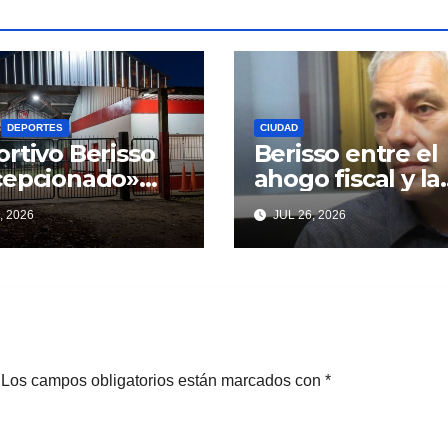
DEPORTES
CIUDAD
rtivo Berisso
Berisso entre el
cepcionado»
ahogo fiscal y la
Cagliardi y sus
parálisis: un
, 2026
JUL 26, 2026
mesas
municipio
mplidas
acorralado por l
falta de gestión 
desencanto vec
Los campos obligatorios están marcados con
*