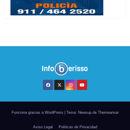
Funciona gracias a WordPress
|
Tema: Newsup de
Themeansar
Aviso Legal
Politicas de Privacidad