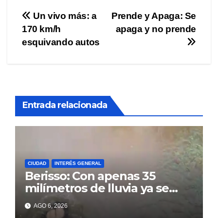
Navegación
Un vivo más: a
Prende y Apaga: Se
170 km/h
apaga y no prende
de
esquivando autos
entradas
Entrada relacionada
CIUDAD
INTERÉS GENERAL
Berisso: Con apenas 35
milímetros de lluvia ya se
sienten los problemas
AGO 6, 2026