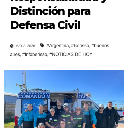
Distinción para
Defensa Civil
#Argentina
,
#Berisso
,
#buenos
MAY 8, 2026
aires
,
#Infoberisso
,
#NOTICIAS DE HOY