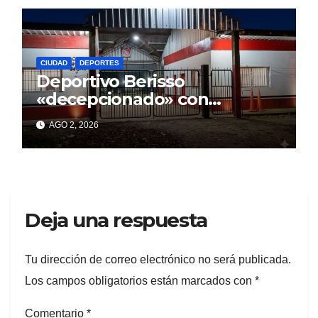
CIUDAD
DEPORTES
Deportivo Berisso
«decepcionado» con
Cagliardi y sus promesas
AGO 2, 2026
incumplidas
Deja una respuesta
Tu dirección de correo electrónico no será publicada.
Los campos obligatorios están marcados con
*
Comentario
*