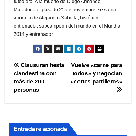
futbolera. A la muerte de Diego Armando
Maradona el pasado 25 de noviembre, se suma
ahora la de Alejandro Sabella, histórico
entrenador, subcampeón del mundo en el Mundial
2014 y entrenador
Navegación
Clausuran fiesta
Vuelve «carne para
clandestina con
todos» y negocian
de
más de 200
«cortes parrilleros»
entradas
personas
Entrada relacionada