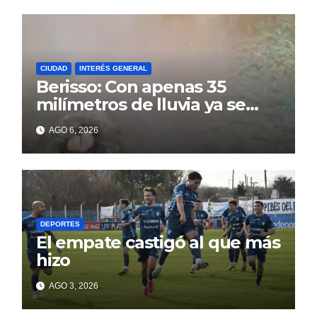
CIUDAD
INTERÉS GENERAL
Berisso: Con apenas 35
milímetros de lluvia ya se
sienten los problemas
AGO 6, 2026
DEPORTES
El empate castigó al que más
hizo
AGO 3, 2026