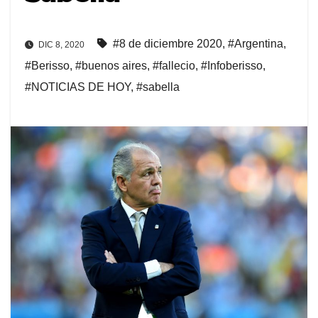
#8 de diciembre 2020
,
#Argentina
,
DIC 8, 2020
#Berisso
,
#buenos aires
,
#fallecio
,
#Infoberisso
,
#NOTICIAS DE HOY
,
#sabella