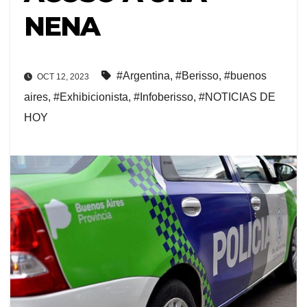
NENA
#Argentina
,
#Berisso
,
#buenos
OCT 12, 2023
aires
,
#Exhibicionista
,
#Infoberisso
,
#NOTICIAS DE
HOY