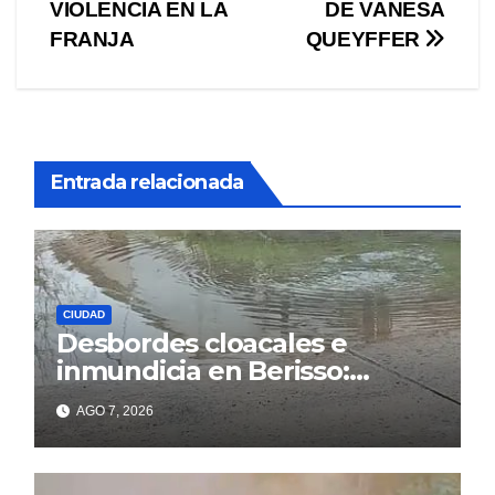
VIOLENCIA EN LA
DE VANESA
de
FRANJA
QUEYFFER
entradas
Entrada relacionada
CIUDAD
Desbordes cloacales e
inmundicia en Berisso:
colapso de la red en la calle
AGO 7, 2026
14