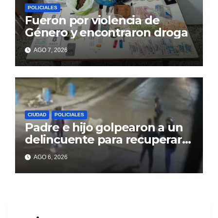
POLICIALES
Fueron por violencia de
Género y encontraron droga
AGO 7, 2026
CIUDAD
POLICIALES
Padre e hijo golpearon a un
delincuente para recuperar
un celular robado en Berisso
AGO 6, 2026