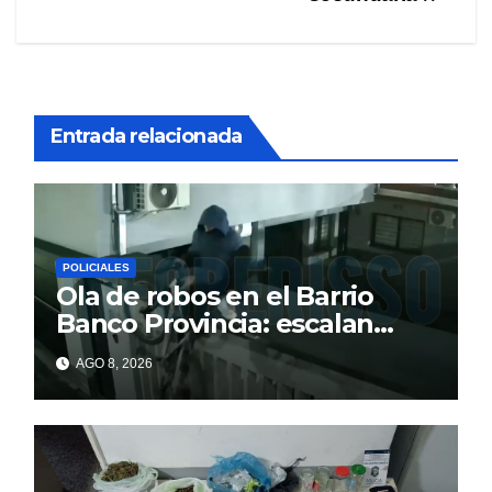
entradas
Entrada relacionada
POLICIALES
Ola de robos en el Barrio
Banco Provincia: escalan
paredes en la noche y nadie
AGO 8, 2026
responde