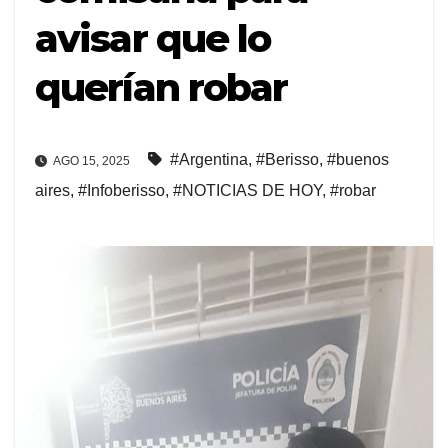
avisar que lo
querían robar
#Argentina
,
#Berisso
,
#buenos
AGO 15, 2025
aires
,
#Infoberisso
,
#NOTICIAS DE HOY
,
#robar