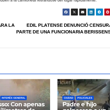
suben a la camioneta retirándose del lugar rápidamente.
RA LA
EDIL PLATENSE DENUNCIÓ CENSUR
PARTE DE UNA FUNCIONARIA BERISSEN
INTERÉS GENERAL
CIUDAD
POLICIALES
sso: Con apenas
Padre e hijo