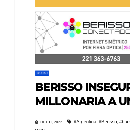
CIUDAD
BERISSO INSEGU
MILLONARIA A U
#Argentina
,
#Berisso
,
#bue
OCT 11, 2022