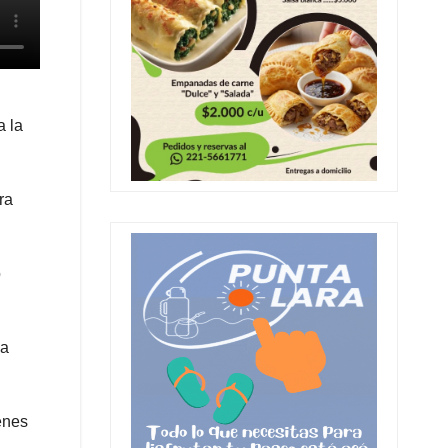
a la
ra
o
ma
enes