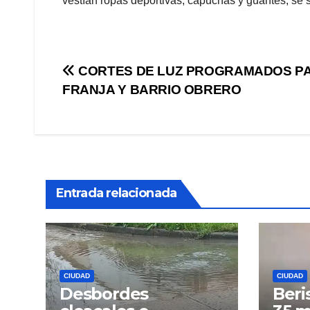
vestían ropas deportivas, capuchas y guantes, se 
Navegación
CORTES DE LUZ PROGRAMADOS PA
FRANJA Y BARRIO OBRERO
de
entradas
Entrada relacionada
CIUDAD
CIUDAD
Desbordes
Beri