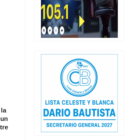
 la
 un
tre