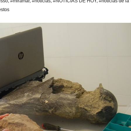
isso
,
#miramar
,
#noticias
,
#NOTICIAS DE HOY
,
#noticias de la
stos