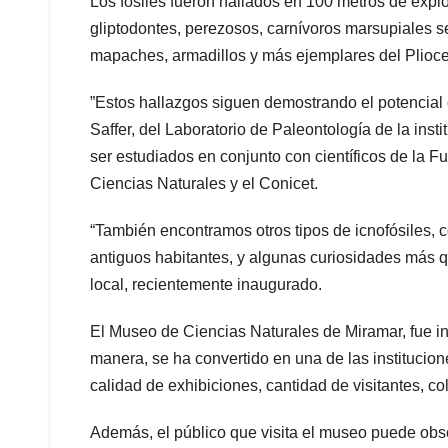
Los fósiles fueron hallados en 100 metros de explor
gliptodontes, perezosos, carnívoros marsupiales s
mapaches, armadillos y más ejemplares del Plioc
”Estos hallazgos siguen demostrando el potencial
Saffer, del Laboratorio de Paleontología de la ins
ser estudiados en conjunto con científicos de la 
Ciencias Naturales y el Conicet.
“También encontramos otros tipos de icnofósiles, 
antiguos habitantes, y algunas curiosidades más qu
local, recientemente inaugurado.
El Museo de Ciencias Naturales de Miramar, fue in
manera, se ha convertido en una de las institucion
calidad de exhibiciones, cantidad de visitantes, co
Además, el público que visita el museo puede obser