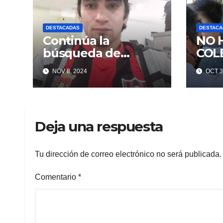
DESTACADAS
DESTACA
Continúa la
NO 
búsqueda de
COL
Miguel
NOV 8, 2024
OCT 3
Deja una respuesta
Tu dirección de correo electrónico no será publicada.
Comentario
*