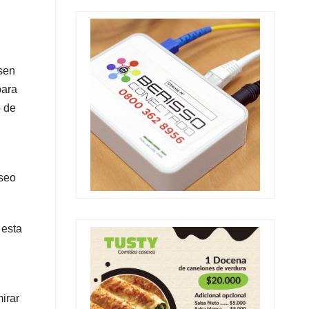
ssen
para
o de
useo
 esta
irar