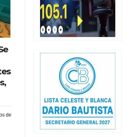
 Se
tes
s,
os de