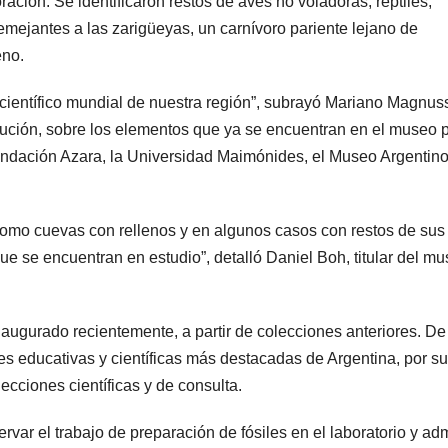
ación. Se identificaron restos de aves no voladoras, reptiles,
emejantes a las zarigüeyas, un carnívoro pariente lejano de
eno.
 científico mundial de nuestra región”, subrayó Mariano Magnu
titución, sobre los elementos que ya se encuentran en el museo 
Fundación Azara, la Universidad Maimónides, el Museo Argentin
como cuevas con rellenos y en algunos casos con restos de sus
e se encuentran en estudio”, detalló Daniel Boh, titular del m
augurado recientemente, a partir de colecciones anteriores. De
es educativas y científicas más destacadas de Argentina, por su
lecciones científicas y de consulta.
var el trabajo de preparación de fósiles en el laboratorio y adm