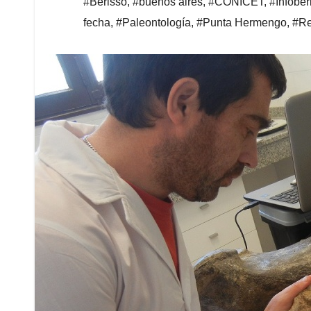
#Berisso
,
#buenos aires
,
#CONICET
,
#Infober
fecha
,
#Paleontología
,
#Punta Hermengo
,
#Re