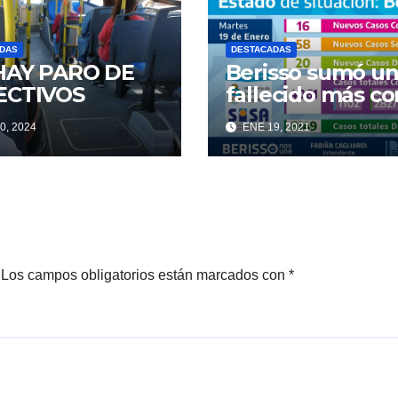
DAS
DESTACADAS
HAY PARO DE
Berisso sumó u
ECTIVOS
fallecido más co
Covid
0, 2024
ENE 19, 2021
Los campos obligatorios están marcados con
*