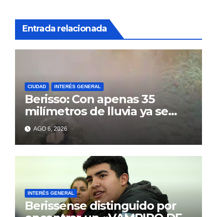
Entrada relacionada
CIUDAD
INTERÉS GENERAL
Berisso: Con apenas 35
milímetros de lluvia ya se
sienten los problemas
AGO 6, 2026
INTERÉS GENERAL
Berissense distinguido por