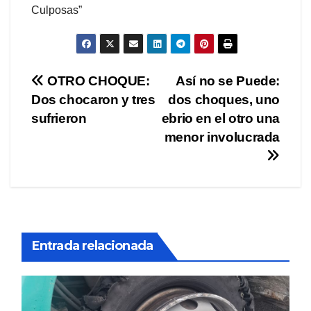
Culposas”
Navegación
OTRO CHOQUE:
Así no se Puede:
Dos chocaron y tres
dos choques, uno
de
sufrieron
ebrio en el otro una
entradas
menor involucrada
Entrada relacionada