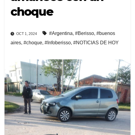
choque
#Argentina
,
#Berisso
,
#buenos
OCT 1, 2024
aires
,
#choque
,
#Infoberisso
,
#NOTICIAS DE HOY