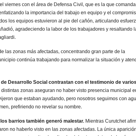
l viernes con el área de Defensa Civil, que es la que comanda
enfatizando la importancia del trabajo en equipo y el compromis
os los equipos estuvieron al pie del cañón, articulando esfuer
adió, agradeciendo la labor de los trabajadores y resaltando l
gliardi.
 de las zonas más afectadas, concentrando gran parte de la
nicipio continúa trabajando para normalizar la situación y aten
 de Desarrollo Social contrastan con el testimonio de vario
distintas zonas aseguran no haber visto presencia municipal e
. Dijeron que estaban ayudando, pero nosotros seguimos con ag
men, prefiriendo no revelar su nombre.
 los barrios también generó malestar.
Mientras Curutchet afi
aron no haberlo visto en las zonas afectadas. La única aparició