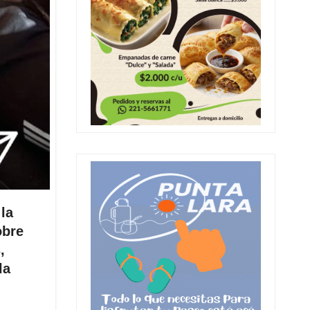
la
obre
,
la