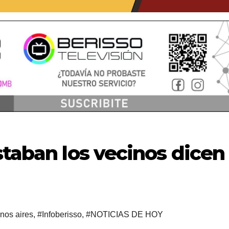
staban los vecinos dicen
nos aires
,
#Infoberisso
,
#NOTICIAS DE HOY