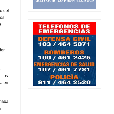
o del
zos
a
der
s
n los
ua en
rmaba
n