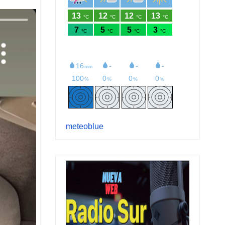
meteoblue