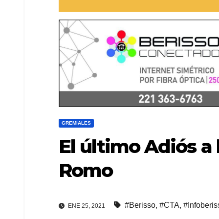
GREMIALES
El último Adiós a
Romo
#Berisso
,
#CTA
,
#Infoberis
ENE 25, 2021