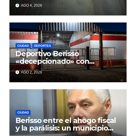
AGO 4, 2026
CIUDAD
DEPORTES
Deportivo Berisso
«decepcionado» con
Cagliardi y sus promesas
AGO 2, 2026
incumplidas
CIUDAD
Berisso entre el ahogo fiscal
y la parálisis: un municipio
acorralado por la falta de