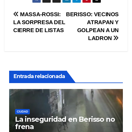
Navegación
MASSA-ROSSI:
BERISSO: VECINOS
LA SORPRESA DEL
ATRAPAN Y
de
CIERRE DE LISTAS
GOLPEAN A UN
entradas
LADRON
Entrada relacionada
CIUDAD
La inseguridad en Berisso no
frena