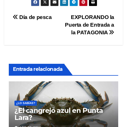
Navegación
Día de pesca
EXPLORANDO la
Puerta de Entrada a
de
la PATAGONIA
entradas
Entrada relacionada
¿LO SABÍAS?
¿El cangrejo azul en Punta
Lara?