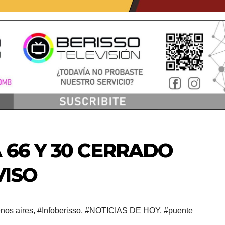
 66 Y 30 CERRADO
VISO
nos aires
,
#Infoberisso
,
#NOTICIAS DE HOY
,
#puente