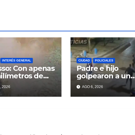
INTERÉS GENERAL
CIUDAD
POLICIALES
sso: Con apenas
Padre e hijo
ilímetros de
golpearon a un
ia ya se sienten
delincuente par
, 2026
AGO 6, 2026
problemas
recuperar un
celular robado 
Berisso