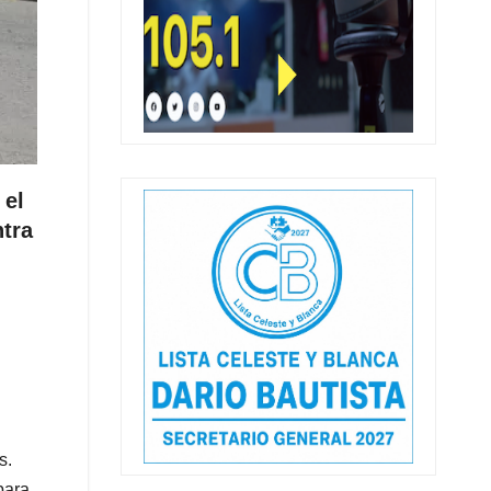
 el
tra
s.
para