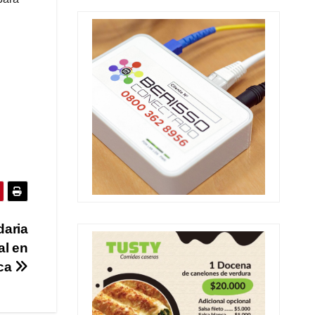
daria
al en
nca