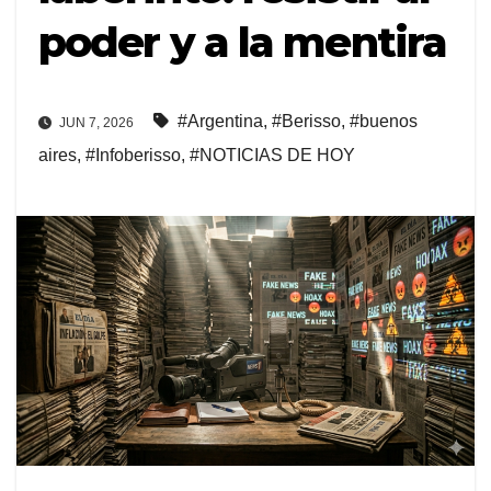
poder y a la mentira
#Argentina
,
#Berisso
,
#buenos
JUN 7, 2026
aires
,
#Infoberisso
,
#NOTICIAS DE HOY