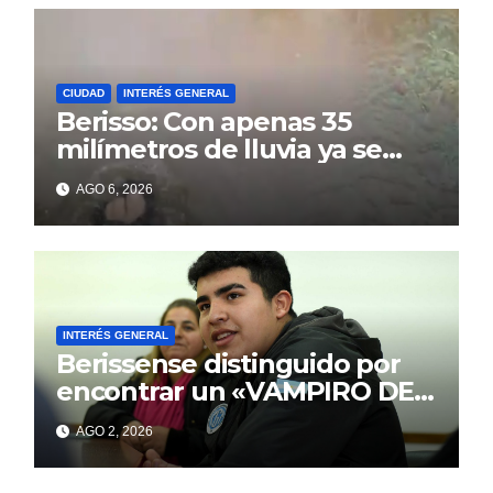
CIUDAD
INTERÉS GENERAL
Berisso: Con apenas 35
milímetros de lluvia ya se
sienten los problemas
AGO 6, 2026
INTERÉS GENERAL
Berissense distinguido por
encontrar un «VAMPIRO DE
MAR»
AGO 2, 2026