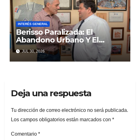
INTERÉS GENERAL
Berisso Paralizada: El
Abandono Urbano Y El
Despilfarro Político Repiten
JUL 30, 2026
Una Vieja Historia De
Ineficiencia
Deja una respuesta
Tu dirección de correo electrónico no será publicada.
Los campos obligatorios están marcados con
*
Comentario
*