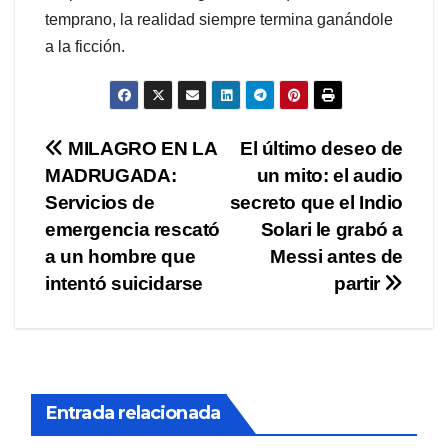
temprano, la realidad siempre termina ganándole
a la ficción.
Navegación
MILAGRO EN LA
El último deseo de
MADRUGADA:
un mito: el audio
de
Servicios de
secreto que el Indio
entradas
emergencia rescató
Solari le grabó a
a un hombre que
Messi antes de
intentó suicidarse
partir
Entrada relacionada