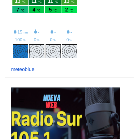
meteoblue