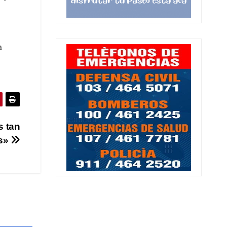
a
s tan
s»