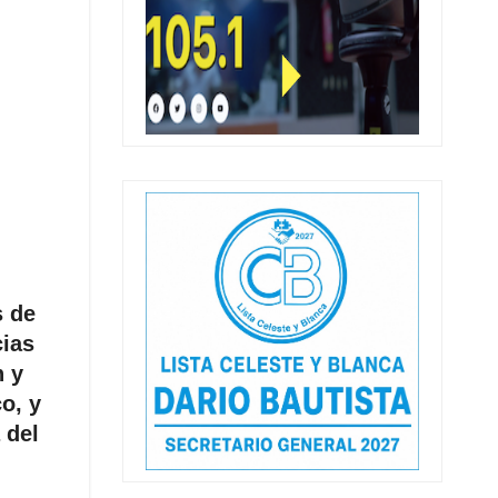
s de
cias
n y
o, y
 del