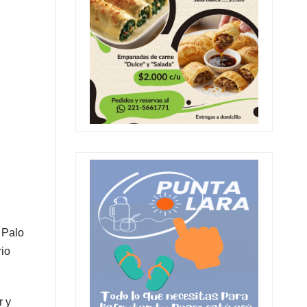
 Palo
rio
r y