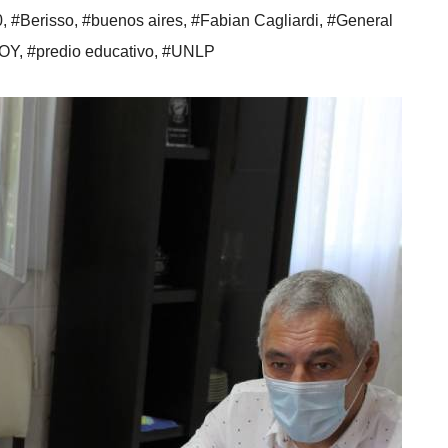
0
,
#Berisso
,
#buenos aires
,
#Fabian Cagliardi
,
#General
HOY
,
#predio educativo
,
#UNLP