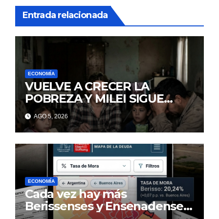
Entrada relacionada
ECONOMÍA
VUELVE A CRECER LA
POBREZA Y MILEI SIGUE
MINTIENDO
AGO 5, 2026
ECONOMÍA
Cada vez hay más
Berissenses y Ensenadenses
con deudas incobrables