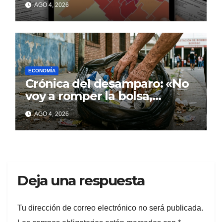
AGO 4, 2026
ECONOMÍA
Crónica del desamparo: «No
voy a romper la bolsa,
quédese tranquilo…»
AGO 4, 2026
Deja una respuesta
Tu dirección de correo electrónico no será publicada.