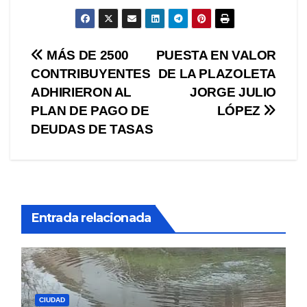
Navegación
MÁS DE 2500
PUESTA EN VALOR
CONTRIBUYENTES
DE LA PLAZOLETA
de
ADHIRIERON AL
JORGE JULIO
entradas
PLAN DE PAGO DE
LÓPEZ
DEUDAS DE TASAS
Entrada relacionada
CIUDAD