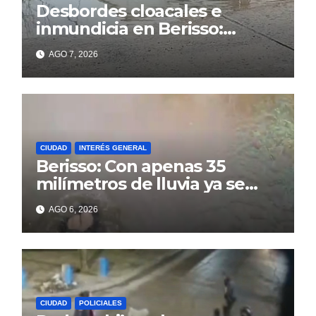
Desbordes cloacales e
inmundicia en Berisso:
colapso de la red en la calle
AGO 7, 2026
14
CIUDAD
INTERÉS GENERAL
Berisso: Con apenas 35
milímetros de lluvia ya se
sienten los problemas
AGO 6, 2026
CIUDAD
POLICIALES