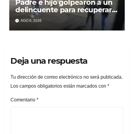
Padre e hijo golpearon a un
delincuente para recuperar
un celular robado en Berisso
AGO 6, 2026
Deja una respuesta
Tu dirección de correo electrónico no será publicada.
Los campos obligatorios están marcados con
*
Comentario
*