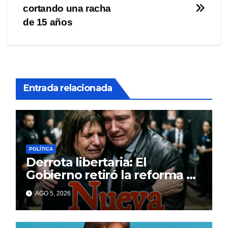
entradas
cortando una racha
de 15 años
Entrada relacionada
POLÍTICA
Derrota libertaria: El
Gobierno retiró la reforma a
la Ley de Tierras en el
AGO 5, 2026
Senado