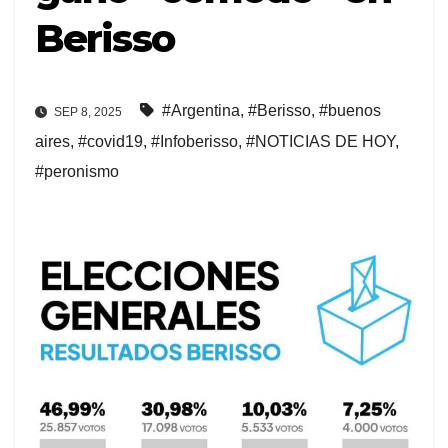
Berisso
#Argentina
,
#Berisso
,
#buenos
SEP 8, 2025
aires
,
#covid19
,
#Infoberisso
,
#NOTICIAS DE HOY
,
#peronismo