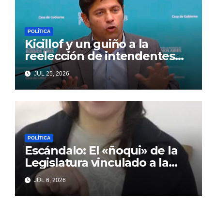
POLÍTICA
Kicillof y un guiño a la
reelección de intendentes
que Cagliardi espera ansioso
JUL 25, 2026
POLÍTICA
Escándalo: El «ñoqui» de la
Legislatura vinculado a la
concejal libertaria no quiere
JUL 6, 2026
soltar al «ESTADO»