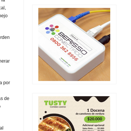
al,
nejo
orden
nerar
a por
ás de
ó
al