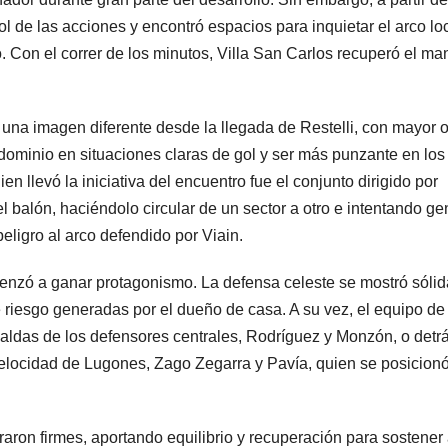
ol de las acciones y encontró espacios para inquietar el arco loc
Con el correr de los minutos, Villa San Carlos recuperó el ma
 una imagen diferente desde la llegada de Restelli, con mayor 
 dominio en situaciones claras de gol y ser más punzante en los
n llevó la iniciativa del encuentro fue el conjunto dirigido por
l balón, haciéndolo circular de un sector a otro e intentando ge
peligro al arco defendido por Viain.
menzó a ganar protagonismo. La defensa celeste se mostró sólid
e riesgo generadas por el dueño de casa. A su vez, el equipo de
paldas de los defensores centrales, Rodríguez y Monzón, o detr
velocidad de Lugones, Zago Zegarra y Pavía, quien se posicion
aron firmes, aportando equilibrio y recuperación para sostener 