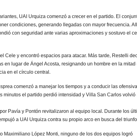
ariantes, UAI Urquiza comenzó a crecer en el partido. El conjun
oner condiciones, generando llegadas con mayor frecuencia. All
ondió con seguridad ante varias aproximaciones y sostuvo el ce
 Cele y encontró espacios para atacar. Más tarde, Restelli dec
as en lugar de Ángel Acosta, resignando un hombre en la mitad 
a en el círculo central.
 Asprea comenzó a manejar los tiempos y a conducir las ofensiva
os minutos el partido perdió intensidad y Villa San Carlos volvió
r Pavía y Pontón revitalizaron al equipo local. Durante los úl
empujó a UAI Urquiza contra su propio arco en busca del triunfo
tro Maximiliano López Monti, ninguno de los dos equipos logró