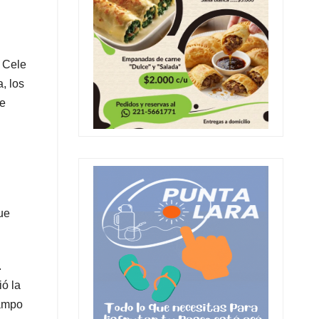
l Cele
, los
de
ue
.
ió la
campo