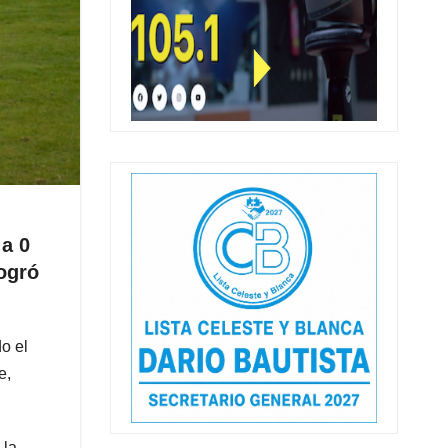
 a 0
ogró
o el
e,
 la