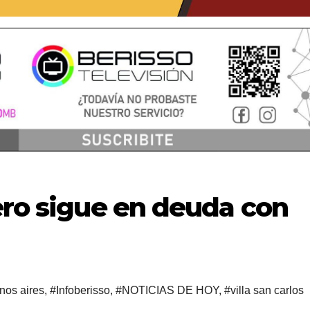
ero sigue en deuda con
nos aires
,
#Infoberisso
,
#NOTICIAS DE HOY
,
#villa san carlos