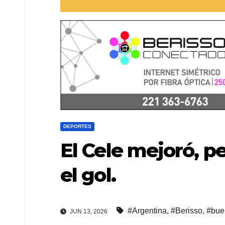
DEPORTES
El Cele mejoró, p
el gol.
#Argentina
,
#Berisso
,
#bue
JUN 13, 2026