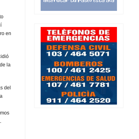
to
í
ro en
idió
de la
s del
 a
timos
.