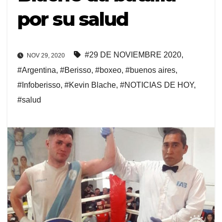
por su salud
#29 DE NOVIEMBRE 2020
,
NOV 29, 2020
#Argentina
,
#Berisso
,
#boxeo
,
#buenos aires
,
#Infoberisso
,
#Kevin Blache
,
#NOTICIAS DE HOY
,
#salud