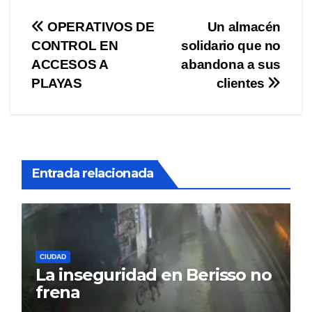
Navegación
OPERATIVOS DE
Un almacén
CONTROL EN
solidario que no
de
ACCESOS A
abandona a sus
entradas
PLAYAS
clientes
Entrada relacionada
CIUDAD
La inseguridad en Berisso no
frena