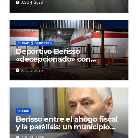
AGO 4, 2026
CIUDAD
DEPORTES
Deportivo Berisso
«decepcionado» con
Cagliardi y sus promesas
AGO 2, 2026
incumplidas
CIUDAD
Berisso entre el ahogo fiscal
y la parálisis: un municipio
acorralado por la falta de
JUL 26, 2026