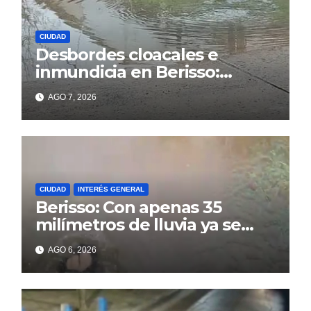
CIUDAD
Desbordes cloacales e
inmundicia en Berisso:
colapso de la red en la calle
AGO 7, 2026
14
CIUDAD
INTERÉS GENERAL
Berisso: Con apenas 35
milímetros de lluvia ya se
sienten los problemas
AGO 6, 2026