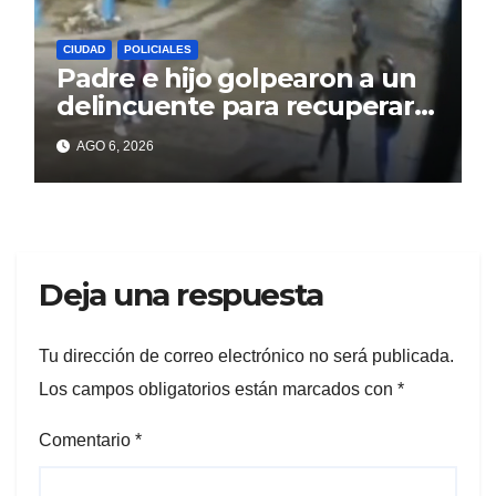
CIUDAD
POLICIALES
Padre e hijo golpearon a un
delincuente para recuperar
un celular robado en Berisso
AGO 6, 2026
Deja una respuesta
Tu dirección de correo electrónico no será publicada.
Los campos obligatorios están marcados con
*
Comentario
*