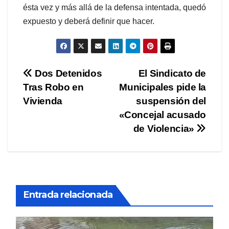
ésta vez y más allá de la defensa intentada, quedó
expuesto y deberá definir que hacer.
Navegación
Dos Detenidos
El Sindicato de
Tras Robo en
Municipales pide la
de
Vivienda
suspensión del
entradas
«Concejal acusado
de Violencia»
Entrada relacionada