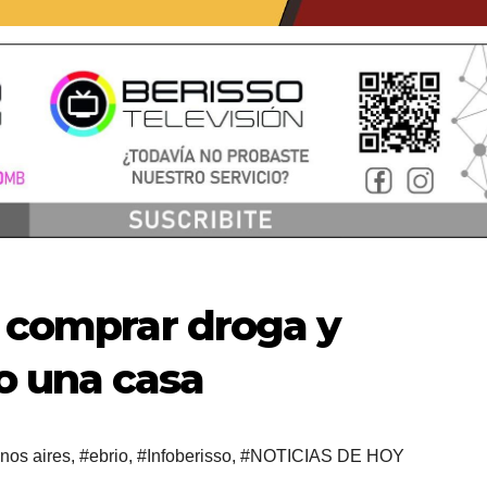
a comprar droga y
o una casa
nos aires
,
#ebrio
,
#Infoberisso
,
#NOTICIAS DE HOY