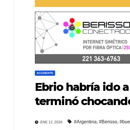
ACCIDENTE
Ebrio habría ido 
terminó chocand
#Argentina
,
#Berisso
,
#bue
ENE 12, 2026