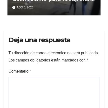
un celular robado en Berisso
AGO 6, 2026
Deja una respuesta
Tu dirección de correo electrónico no será publicada.
Los campos obligatorios están marcados con
*
Comentario
*