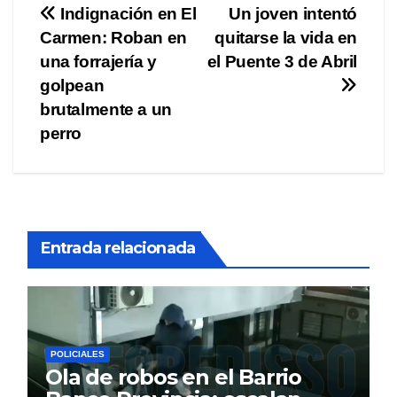
Navegación
Indignación en El
Un joven intentó
Carmen: Roban en
quitarse la vida en
de
una forrajería y
el Puente 3 de Abril
entradas
golpean
brutalmente a un
perro
Entrada relacionada
POLICIALES
Ola de robos en el Barrio