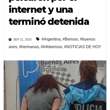
internet y una
terminó detenida
#Argentina
,
#Berisso
,
#buenos
SEP 21, 2025
aires
,
#hermanas
,
#Infoberisso
,
#NOTICIAS DE HOY