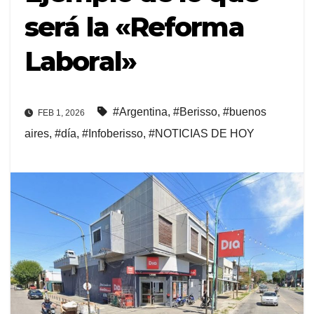
será la «Reforma
Laboral»
#Argentina
,
#Berisso
,
#buenos
FEB 1, 2026
aires
,
#día
,
#Infoberisso
,
#NOTICIAS DE HOY