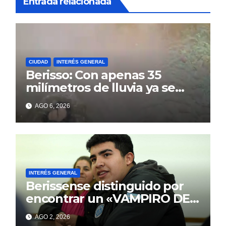
Entrada relacionada
CIUDAD
INTERÉS GENERAL
Berisso: Con apenas 35
milímetros de lluvia ya se
sienten los problemas
AGO 6, 2026
INTERÉS GENERAL
Berissense distinguido por
encontrar un «VAMPIRO DE
MAR»
AGO 2, 2026