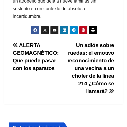
un atropello que deja a nueve familias sin
sustento en un contexto de absoluta
incertidumbre.
Navegación
ALERTA
Un adiós sobre
GEOMAGNÉTICO:
ruedas: el emotivo
de
Que puede pasar
reconocimiento de
entradas
con los aparatos
una vecina a un
chofer de la línea
214 ¿Cómo se
llamará?