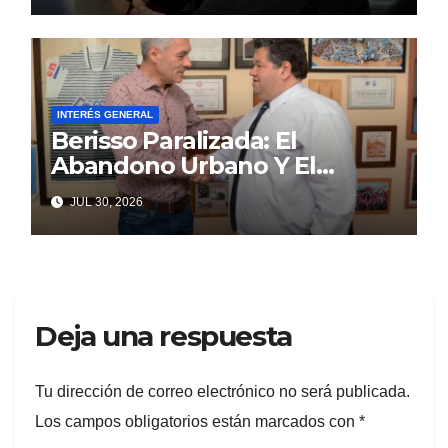
INTERÉS GENERAL
Berisso Paralizada: El
Abandono Urbano Y El
Despilfarro Político Repiten
JUL 30, 2026
Una Vieja Historia De
Ineficiencia
Deja una respuesta
Tu dirección de correo electrónico no será publicada.
Los campos obligatorios están marcados con
*