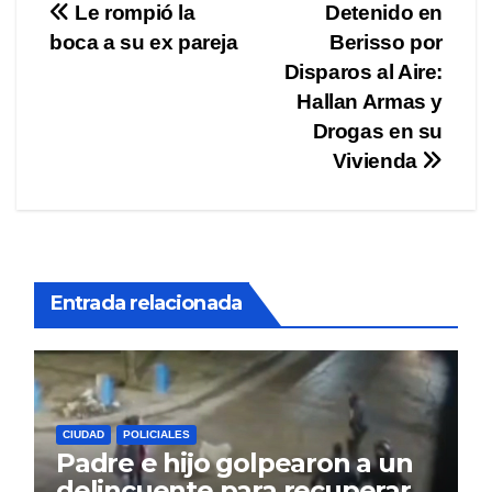
Navegación
Le rompió la
Detenido en
boca a su ex pareja
Berisso por
de
Disparos al Aire:
entradas
Hallan Armas y
Drogas en su
Vivienda
Entrada relacionada
CIUDAD
POLICIALES
Padre e hijo golpearon a un
delincuente para recuperar