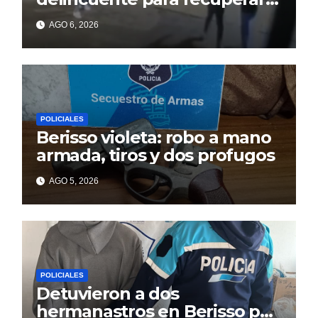
un celular robado en Berisso
AGO 6, 2026
POLICIALES
Berisso violeta: robo a mano
armada, tiros y dos profugos
AGO 5, 2026
POLICIALES
Detuvieron a dos
hermanastros en Berisso por