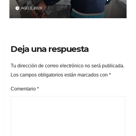
matar a puñaladas a un
AGO 3, 2026
tatuador
Deja una respuesta
Tu dirección de correo electrónico no será publicada.
Los campos obligatorios están marcados con
*
Comentario
*