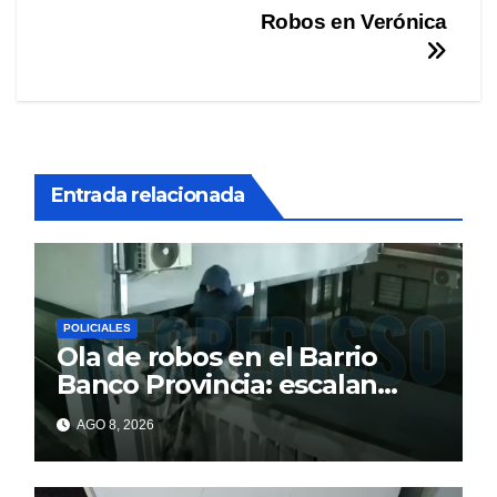
Robos en Verónica
Entrada relacionada
POLICIALES
Ola de robos en el Barrio
Banco Provincia: escalan
paredes en la noche y nadie
AGO 8, 2026
responde