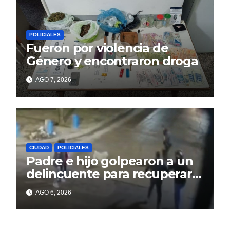
POLICIALES
Fueron por violencia de
Género y encontraron droga
AGO 7, 2026
CIUDAD
POLICIALES
Padre e hijo golpearon a un
delincuente para recuperar
un celular robado en Berisso
AGO 6, 2026