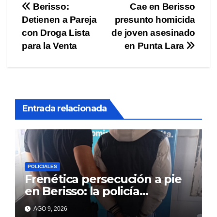
Navegación
Berisso:
Cae en Berisso
Detienen a Pareja
presunto homicida
de
con Droga Lista
de joven asesinado
entradas
para la Venta
en Punta Lara
Entrada relacionada
POLICIALES
Frenética persecución a pie
en Berisso: la policía
reconoció a un prófugo y lo
AGO 9, 2026
atrapó tras un intento de