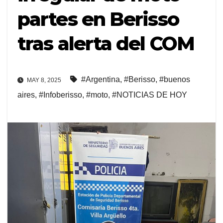
partes en Berisso
tras alerta del COM
#Argentina
,
#Berisso
,
#buenos
MAY 8, 2025
aires
,
#Infoberisso
,
#moto
,
#NOTICIAS DE HOY