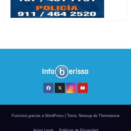
Funciona gracias a WordPress
|
Tema: Newsup de
Themeansar
Aviso Legal
Politicas de Privacidad