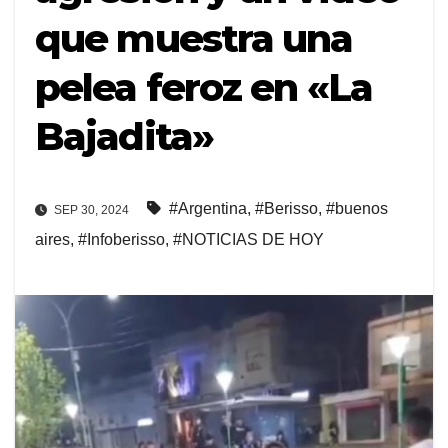
que muestra una
pelea feroz en «La
Bajadita»
#Argentina
,
#Berisso
,
#buenos
SEP 30, 2024
aires
,
#Infoberisso
,
#NOTICIAS DE HOY