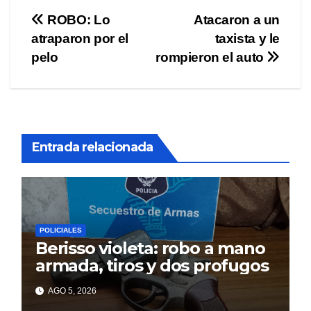
Navegación
ROBO: Lo
Atacaron a un
atraparon por el
taxista y le
de
pelo
rompieron el auto
entradas
Entrada relacionada
POLICIALES
Berisso violeta: robo a mano
armada, tiros y dos profugos
AGO 5, 2026