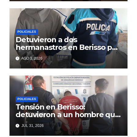
POLICIALES
Detuvieron a dos
hermanastros en Berisso por
matar a puñaladas a un
AGO 3, 2026
tatuador
POLICIALES
Tensión en Berisso:
detuvieron a un hombre que
amenazaba a su familia y
JUL 31, 2026
vecinos con un arma