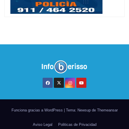
Funciona gracias a WordPress
|
Tema: Newsup de
Themeansar
Aviso Legal
Politicas de Privacidad