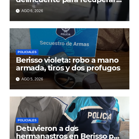
un celular robado en Berisso
AGO 6, 2026
POLICIALES
Berisso violeta: robo a mano
armada, tiros y dos profugos
AGO 5, 2026
POLICIALES
Detuvieron a dos
hermanastros en Berisso por