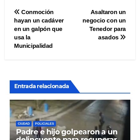
Navegación
Conmoción
Asaltaron un
hayan un cadáver
negocio con un
de
en un galpón que
Tenedor para
entradas
usa la
asados
Municipalidad
Entrada relacionada
CIUDAD
POLICIALES
Padre e hijo golpearon a un
delincuente para recuperar