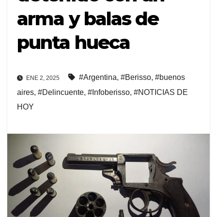
arma y balas de
punta hueca
#Argentina
,
#Berisso
,
#buenos
ENE 2, 2025
aires
,
#Delincuente
,
#Infoberisso
,
#NOTICIAS DE
HOY