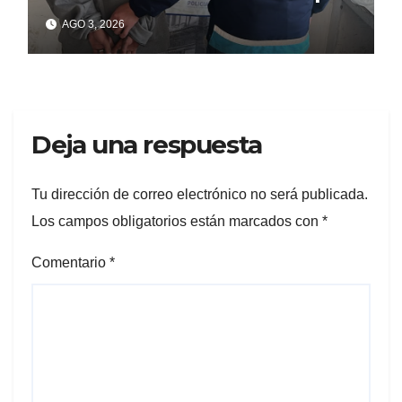
matar a puñaladas a un
AGO 3, 2026
tatuador
Deja una respuesta
Tu dirección de correo electrónico no será publicada.
Los campos obligatorios están marcados con
*
Comentario
*