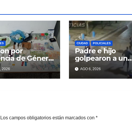
LES
CIUDAD
POLICIALES
on por
Padre e hijo
encia de Género
golpearon a un
contraron
delincuente par
, 2026
AGO 6, 2026
ga
recuperar un
celular robado 
Berisso
Los campos obligatorios están marcados con
*