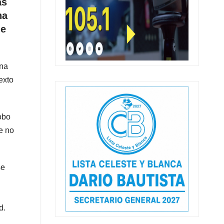
as
na
de
ena
exto
obo
ue no
se
d.