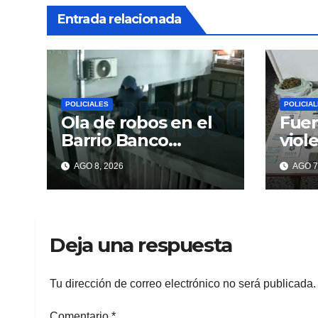
Entrada relacionada
POLICIALES
POLICIA
Ola de robos en el
Fuer
Barrio Banco
viol
Provincia: escalan
y en
AGO 8, 2026
AGO 7
paredes en la
dro
noche y nadie
responde
Deja una respuesta
Tu dirección de correo electrónico no será publicada.
Comentario
*