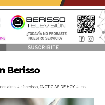
en Berisso
nos aires
,
#Infoberisso
,
#NOTICIAS DE HOY
,
#tiros