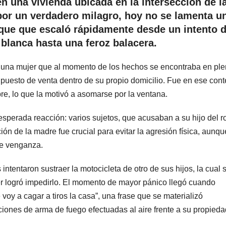
n una vivienda ubicada en la intersección de l
 por un verdadero milagro, hoy no se lamenta u
aque que escaló rápidamente desde un intento 
blanca hasta una feroz balacera.
, una mujer que al momento de los hechos se encontraba en pl
 puesto de venta dentro de su propio domicilio. Fue en ese cont
e, lo que la motivó a asomarse por la ventana.
sperada reacción: varios sujetos, que acusaban a su hijo del r
ción de la madre fue crucial para evitar la agresión física, aunq
de venganza.
ntentaron sustraer la motocicleta de otro de sus hijos, la cual 
er logró impedirlo. El momento de mayor pánico llegó cuando
 voy a cagar a tiros la casa”, una frase que se materializó
iones de arma de fuego efectuadas al aire frente a su propieda