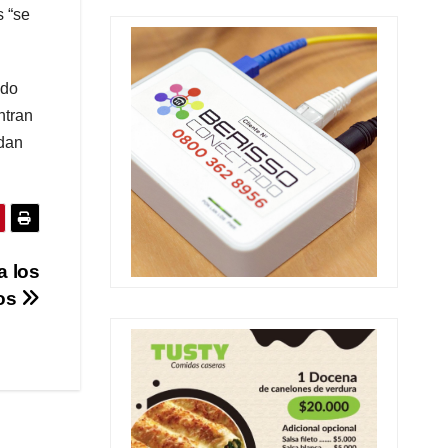
s “se
ado
ntran
edan
a los
ios