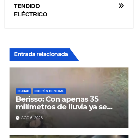
de
TENDIDO
entradas
ELÉCTRICO
Entrada relacionada
CIUDAD
INTERÉS GENERAL
Berisso: Con apenas 35
milímetros de lluvia ya se
sienten los problemas
AGO 6, 2026