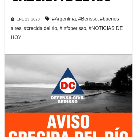
#Argentina
,
#Berisso
,
#buenos
ENE 23, 2023
aires
,
#crecida del rio
,
#Infoberisso
,
#NOTICIAS DE
HOY