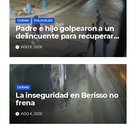
CIUDAD
POLICIALES
Padre e hijo golpearon a un
delincuente para recuperar
un celular robado en Berisso
AGO 6, 2026
CIUDAD
La inseguridad en Berisso no
frena
AGO 4, 2026