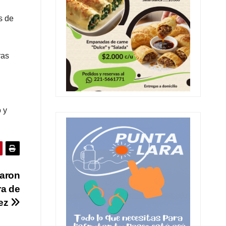
s de
ras
 y
aron
ra de
dez