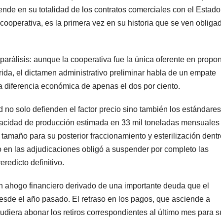
pende en su totalidad de los contratos comerciales con el Estado
 cooperativa, es la primera vez en su historia que se ven obliga
l parálisis: aunque la cooperativa fue la única oferente en propon
rida, el dictamen administrativo preliminar habla de un empate
 diferencia económica de apenas el dos por ciento.
ad no solo defienden el factor precio sino también los estándare
capacidad de producción estimada en 33 mil toneladas mensuales
 tamaño para su posterior fraccionamiento y esterilización dent
 en las adjudicaciones obligó a suspender por completo las
redicto definitivo.
un ahogo financiero derivado de una importante deuda que el
esde el año pasado. El retraso en los pagos, que asciende a
udiera abonar los retiros correspondientes al último mes para s