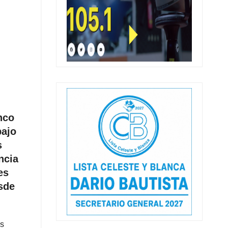
nco
bajo
s
ncia
es
sde
es