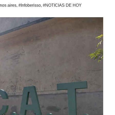
nos aires
,
#Infoberisso
,
#NOTICIAS DE HOY