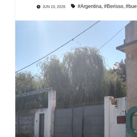
#Argentina
,
#Berisso
,
#bue
JUN 10, 2026