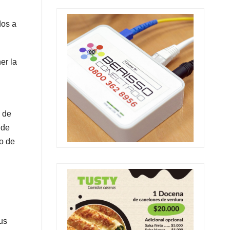
dos a
er la
s de
 de
ro de
us