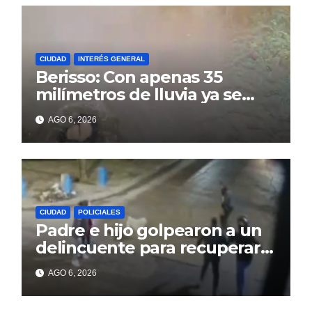
CIUDAD
INTERÉS GENERAL
Berisso: Con apenas 35
milímetros de lluvia ya se
sienten los problemas
AGO 6, 2026
CIUDAD
POLICIALES
Padre e hijo golpearon a un
delincuente para recuperar
un celular robado en Berisso
AGO 6, 2026