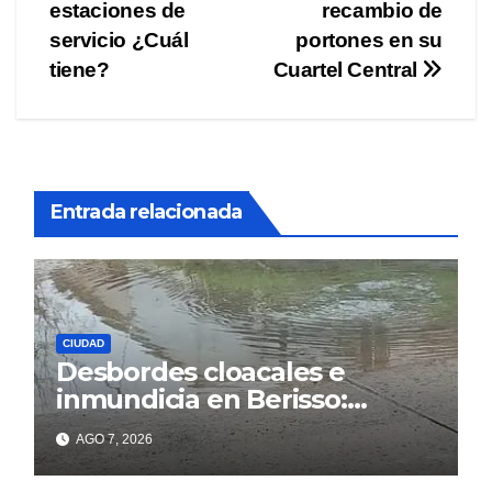
estaciones de
recambio de
servicio ¿Cuál
portones en su
tiene?
Cuartel Central
Entrada relacionada
CIUDAD
Desbordes cloacales e
inmundicia en Berisso:
colapso de la red en la calle
AGO 7, 2026
14