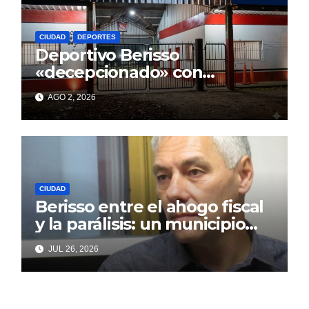
CIUDAD
DEPORTES
Deportivo Berisso
«decepcionado» con
Cagliardi y sus promesas
AGO 2, 2026
incumplidas
CIUDAD
Berisso entre el ahogo fiscal
y la parálisis: un municipio
acorralado por la falta de
JUL 26, 2026
gestión y el desencanto
vecino