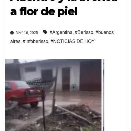
a flor de piel
#Argentina
,
#Berisso
,
#buenos
MAY 16, 2025
aires
,
#Infoberisso
,
#NOTICIAS DE HOY