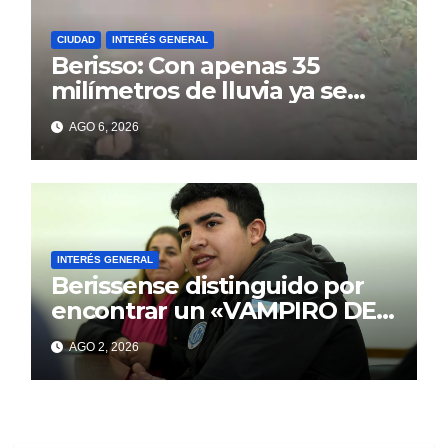
CIUDAD
INTERÉS GENERAL
Berisso: Con apenas 35
milímetros de lluvia ya se
sienten los problemas
AGO 6, 2026
INTERÉS GENERAL
Berissense distinguido por
encontrar un «VAMPIRO DE
MAR»
AGO 2, 2026