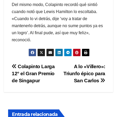
Del mismo modo, Colapinto recordó qué sintió
cuando notó que Lewis Hamilton lo escoltaba.
«Cuando lo vi detrás, dije ‘voy a tratar de
mantenerlo detrás, aunque no sume puntos ya es
un logro’. Al final pude, así que muy feliz»,
reconoció.
Navegación
Colapinto Larga
A lo «Villero»:
12° el Gran Premio
Triunfo épico para
de
de Singapur
San Carlos
entradas
Entrada relacionada