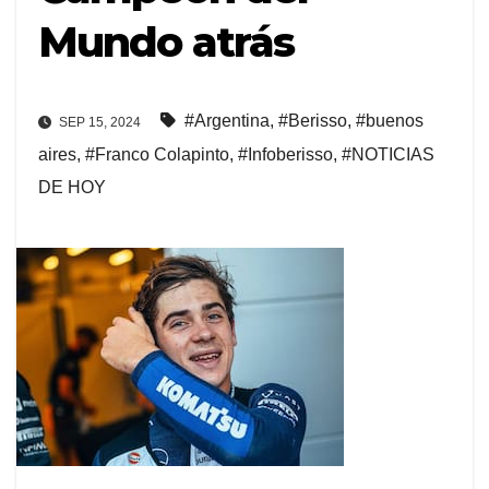
Mundo atrás
#Argentina
,
#Berisso
,
#buenos
SEP 15, 2024
aires
,
#Franco Colapinto
,
#Infoberisso
,
#NOTICIAS
DE HOY