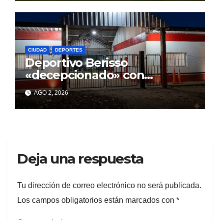
CIUDAD
DEPORTES
Deportivo Berisso
«decepcionado» con
Cagliardi y sus promesas
AGO 2, 2026
incumplidas
Deja una respuesta
Tu dirección de correo electrónico no será publicada.
Los campos obligatorios están marcados con
*