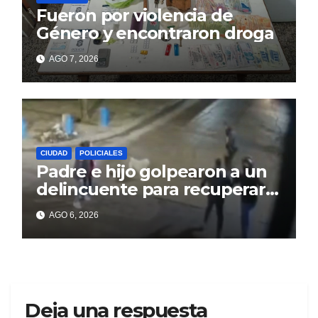
Fueron por violencia de
Género y encontraron droga
AGO 7, 2026
CIUDAD
POLICIALES
Padre e hijo golpearon a un
delincuente para recuperar
un celular robado en Berisso
AGO 6, 2026
Deja una respuesta