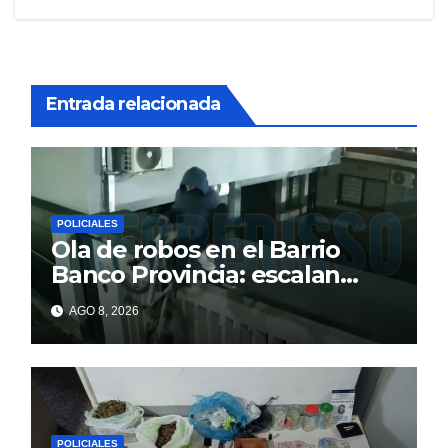
Entrada relacionada
POLICIALES
Ola de robos en el Barrio
Banco Provincia: escalan
paredes en la noche y nadie
AGO 8, 2026
responde
POLICIALES