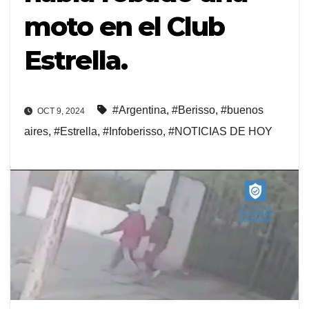
moto en el Club
Estrella.
#Argentina
,
#Berisso
,
#buenos
OCT 9, 2024
aires
,
#Estrella
,
#Infoberisso
,
#NOTICIAS DE HOY