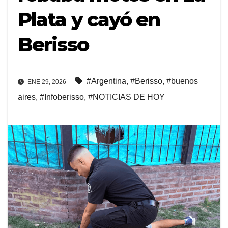
Plata y cayó en
Berisso
#Argentina
,
#Berisso
,
#buenos
ENE 29, 2026
aires
,
#Infoberisso
,
#NOTICIAS DE HOY